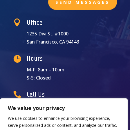
SEND MESSAGES

Office
1235 Divi St. #1000
San Francisco, CA 94143

Hours
M-F: 8am – 10pm
S-S: Closed

Call Us
(235) 396-0987
We value your privacy
We use cookies to enhance your browsing experience,
serve personalized ads or content, and analyze our traffic.